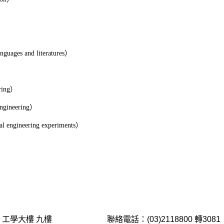
e）
anguages and literatures）
ering）
 engineering）
cal engineering experiments）
工學大樓 九樓
聯絡電話：(03)2118800 轉3081